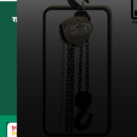
श्रीजान Movlift मशीनरी प्रा।
श्री रनू कुमार भारतीय
(
बिक्री विपणन शीर्ष
)
मोबाइल :
07971670711
प्लॉट नंबर 28, ग्लोबल इंडस्ट्रियल एस्टेट, रिब्डा रेलवे जंक्शन के
पास, राजकोट-गोंडल नेशनल हाईवे -27, एटी.आरआईबीडीए, डिस्ट।
राजकोट - 360311, गुजरात, भारत
जांच भेजें
एसएमएस भेजें
SRUJAN MOVLIFT MACHINERY PRIVATE LIMITED सर्वाधिकार सुरक्ष
इन्फोकॉम नेटवर्क प्राइवेट लिमिटेड .
द्वारा विकसित एवं प्रबंधित