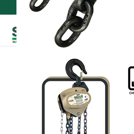
श्रीजान Movlift मशीनरी 
GST : 24ABKCS5818C1ZE